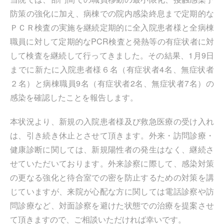
防策の強化に加え、病棟での院内感染終息まで定期的な
ＰＣＲ検査の実施を継続定期的に全入院患者様と全病棟
職員に対して定期的なPCR検査と発熱等の有症状者に対
して検査を継続して行ってきました。その結果、1月9日
までに新たに入院患者様６名（有症状者4名、無症状者
２名）と病棟職員9名（有症状者2名、無症状者7名）の
感染を確認したことを報告します。
本状況より、新規の入院患者様及び救急医療の受け入れ
は、引き続き休止とさせて頂きます。外来・訪問診療・
健康診断に関しては、新規陽性者の発生はなく、継続さ
せていただいております。外来診察に際して、感染対策
の更なる強化と待合室での密を防止するための対策を講
じていますが、来院が心配な方に関しては電話診察や訪
問診療など、対面診察を避けた状態での治療を提案させ
て頂きますので、ご相談いただければ幸いです。