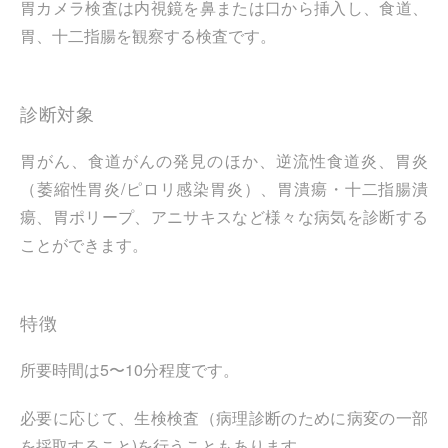
胃カメラ検査は内視鏡を鼻または口から挿入し、食道、
胃、十二指腸を観察する検査です。
診断対象
胃がん、食道がんの発見のほか、逆流性食道炎、胃炎
（萎縮性胃炎/ピロリ感染胃炎）、胃潰瘍・十二指腸潰
瘍、胃ポリープ、アニサキスなど様々な病気を診断する
ことができます。
特徴
所要時間は5〜10分程度です。
必要に応じて、生検検査（病理診断のために病変の一部
を採取すること)を行うこともあります。