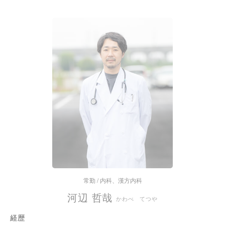
常勤 / 内科、漢方内科
河辺 哲哉
かわべ てつや
経歴