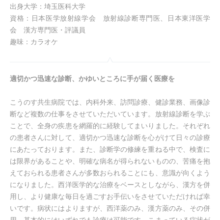
出身大学：埼玉医科大学
資格：日本医学放射線学会 放射線診断専門医、日本東洋医学
会 漢方専門医・評議員
趣味：カラオケ
適切かつ迅速な診断、かゆいところに手が届く医療を
こうのす共生病院では、内科外来、訪問診療、健診業務、画像診
断など複数の仕事をさせていただいています。放射線診断を学ぶ
ことで、全身の疾患を網羅的に経験してまいりました。それぞれ
の患者さんに対して、適切かつ迅速な診断を心がけて日々の診療
にあたっております。また、診断学の修練を重ねる中で、検査に
は限界があることや、明確な病名が得られないものの、苦痛を抱
えておられる患者さんが多数おられることにも、意識が向くよう
になりました。西洋医学的な治療をベースとしながら、漢方を併
用し、より健康な毎日を過ごすお手伝いをさせていただければ幸
いです。病状にはよりますが、西洋薬のみ、漢方薬のみ、その併
用。基本的にはいずれでも診療は可能です。こまっている症状が