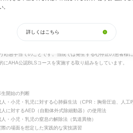
い。
詳しくはこちら
、Basic Life Supportの略称です。院内や院外で心停
う応急手当てのことです。当院では発生する心停止の患者様に
的にAHA公認BLSコースを実施する取り組みをしています。
蘇生開始の判断
成人・小児・乳児に対する心肺蘇生法（CPR：胸骨圧迫、人工
成人に対するAED（自動体外式除細動器）の使用法
成人・小児・乳児の窒息の解除法（気道異物）
実際の場面を想定した実践的な実技講習