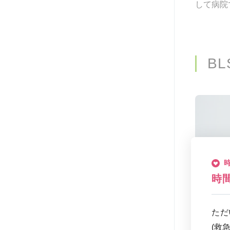
して病院
B
時
ただ
(救