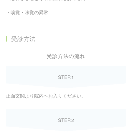
・嗅覚・味覚の異常
受診方法
受診方法の流れ
STEP.1
正面玄関より院内へお入りください。
STEP.2