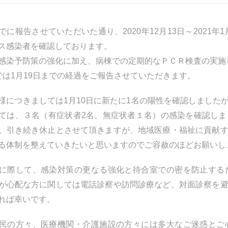
でに報告させていただいた通り、2020年12月13日～2021
ス感染者を確認しております。
感染予防策の強化に加え、病棟での定期的なＰＣＲ検査の実施
では1月19日までの経過をご報告させていただきます。
様につきましては1月10日に新たに1名の陽性を確認しました
ては、３名（有症状者2名、無症状者１名）の感染を確認し
、引き続き休止とさせて頂きますが、地域医療・福祉に貢献
る体制を整えていきたいと思いますのでご容赦のほどお願いし
に際して、感染対策の更なる強化と待合室での密を防止する
が心配な方に関しては電話診察や訪問診療など、対面診察を
れば幸いです。
民の方々、医療機関・介護施設の方々には多大なご迷惑とご