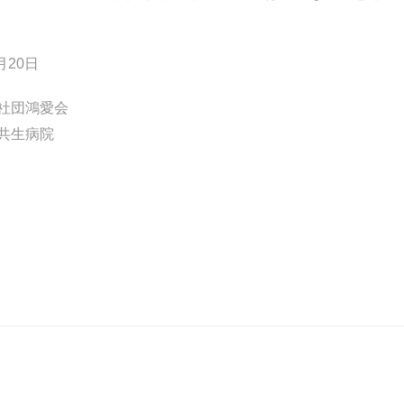
月20日
社団鴻愛会
共生病院