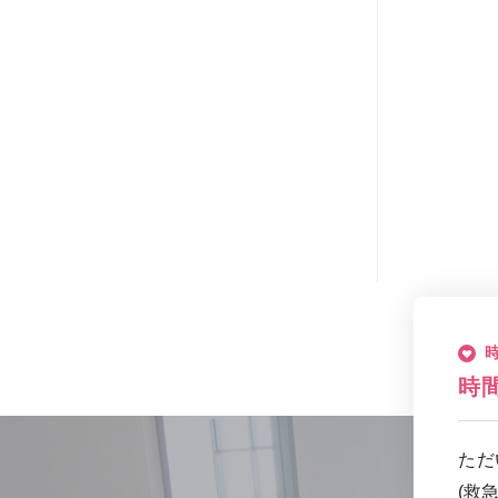
時
ただ
(救