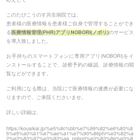
このたびこうのす共生病院では、
患者様の医療情報を患者様ご自身で管理することができ
る
医療情報管理(PHR)アプリNOBORI(ノボリ)
のサービス
を導入致しました。
お手持ちのスマートフォンに専用アプリ(NOBORI)をイ
ンストールすることで、診察予約の確認、診療情報の閲
覧などができます。
ご利用になる際は、当院にて医療情報の連携が必要にな
りますので、ご来院くださいませ。
詳しい詳細は、
https://kouaikai.jp/%e5%8c%bb%e7%99%82%e6%83%8
5%e5%a0%b1%e7%ae%a1%e7%90%86phr%e3%82%a
2%e3%83%97%e3%83%aa_nobori%e3%83%8e%e3%8