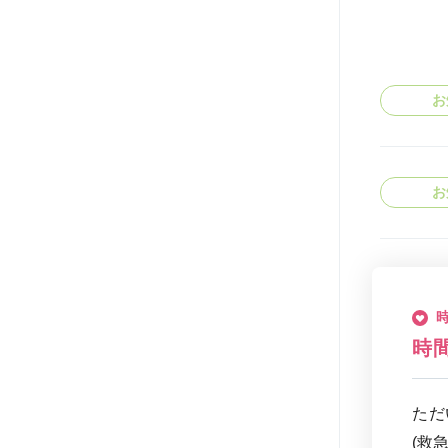
お
お
お
時
ただ
(救