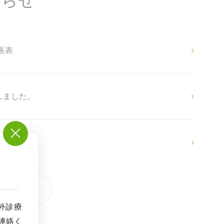
知らせ
医表
しました。
ます！
外診療
連絡く